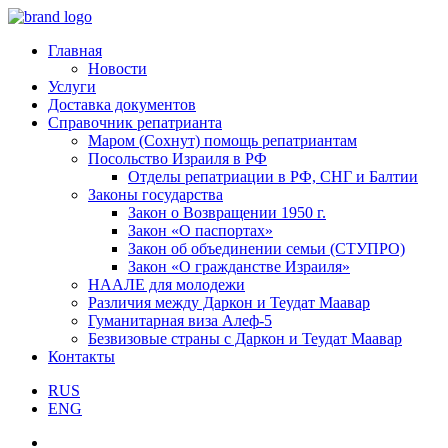
Главная
Новости
Услуги
Доставка документов
Справочник репатрианта
Маром (Сохнут) помощь репатриантам
Посольство Израиля в РФ
Отделы репатриации в РФ, СНГ и Балтии
Законы государства
Закон о Возвращении 1950 г.
Закон «О паспортах»
Закон об объединении семьи (СТУПРО)
Закон «О гражданстве Израиля»
НААЛЕ для молодежи
Различия между Даркон и Теудат Маавар
Гуманитарная виза Алеф-5
Безвизовые страны с Даркон и Теудат Маавар
Контакты
RUS
ENG