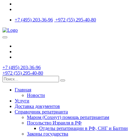
+7 (495) 203-36-96
+972 (55) 295-40-80
+7 (495) 203-36-96
+972 (55) 295-40-80
Главная
Новости
Услуги
Доставка документов
Справочник репатрианта
Маром (Сохнут) помощь репатриантам
Посольство Израиля в РФ
Отделы репатриации в РФ, СНГ и Балтии
Законы государства