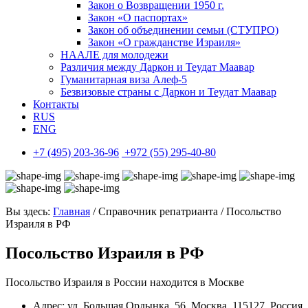
Закон о Возвращении 1950 г.
Закон «О паспортах»
Закон об объединении семьи (СТУПРО)
Закон «О гражданстве Израиля»
НААЛЕ для молодежи
Различия между Даркон и Теудат Маавар
Гуманитарная виза Алеф-5
Безвизовые страны с Даркон и Теудат Маавар
Контакты
RUS
ENG
+7 (495) 203-36-96
+972 (55) 295-40-80
Вы здесь:
Главная
/ Справочник репатрианта / Посольство
Израиля в РФ
Посольство Израиля в РФ
Посольство Израиля в России находится в Москве
Адрес:
ул. Большая Ордынка, 56, Москва, 115127, Россия