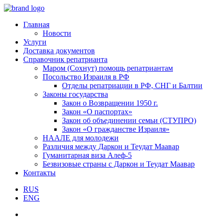
Главная
Новости
Услуги
Доставка документов
Справочник репатрианта
Маром (Сохнут) помощь репатриантам
Посольство Израиля в РФ
Отделы репатриации в РФ, СНГ и Балтии
Законы государства
Закон о Возвращении 1950 г.
Закон «О паспортах»
Закон об объединении семьи (СТУПРО)
Закон «О гражданстве Израиля»
НААЛЕ для молодежи
Различия между Даркон и Теудат Маавар
Гуманитарная виза Алеф-5
Безвизовые страны с Даркон и Теудат Маавар
Контакты
RUS
ENG