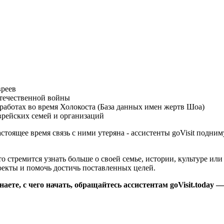
вреев
Отечественной войны
работах во время Холокоста (База данных имен жертв Шоа)
врейских семей и организаций
астоящее время связь с ними утеряна - ассистенты goVisit под
стремится узнать больше о своей семье, истории, культуре или
екты и помочь достичь поставленных целей.
ете, с чего начать, обращайтесь ассистентам goVisit.today 