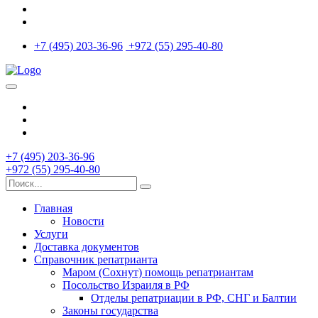
+7 (495) 203-36-96
+972 (55) 295-40-80
+7 (495) 203-36-96
+972 (55) 295-40-80
Главная
Новости
Услуги
Доставка документов
Справочник репатрианта
Маром (Сохнут) помощь репатриантам
Посольство Израиля в РФ
Отделы репатриации в РФ, СНГ и Балтии
Законы государства