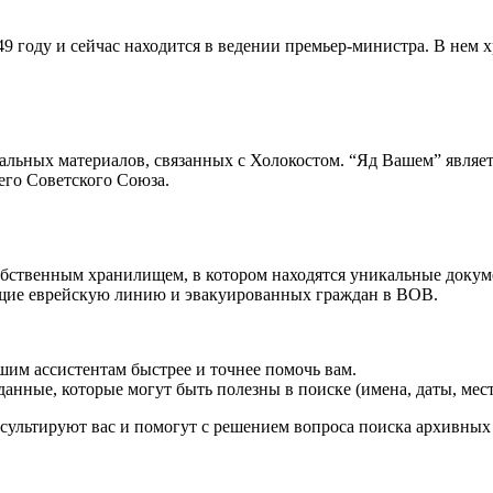
9 году и сейчас находится в ведении премьер-министра. В нем 
тальных материалов, связанных с Холокостом. “Яд Вашем” явля
его Советского Союза.
собственным хранилищем, в котором находятся уникальные доку
щие еврейскую линию и эвакуированных граждан в ВОВ.
им ассистентам быстрее и точнее помочь вам.
анные, которые могут быть полезны в поиске (имена, даты, мест
нсультируют вас и помогут с решением вопроса поиска архивных