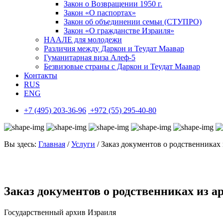
Закон о Возвращении 1950 г.
Закон «О паспортах»
Закон об объединении семьи (СТУПРО)
Закон «О гражданстве Израиля»
НААЛЕ для молодежи
Различия между Даркон и Теудат Маавар
Гуманитарная виза Алеф-5
Безвизовые страны с Даркон и Теудат Маавар
Контакты
RUS
ENG
+7 (495) 203-36-96
+972 (55) 295-40-80
Вы здесь:
Главная
/
Услуги
/ Заказ документов о родственниках
Заказ документов о родственниках из а
Государственный архив Израиля